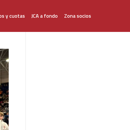
os y cuotas
JCA a fondo
Zona socios