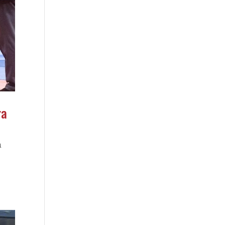
ra
a
s