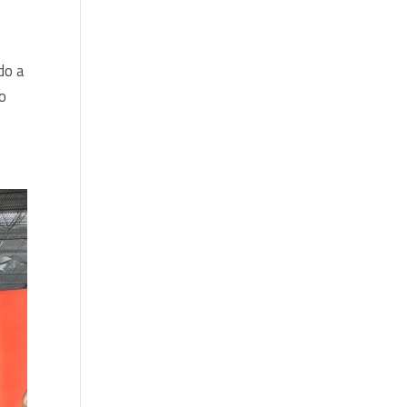
do a
do