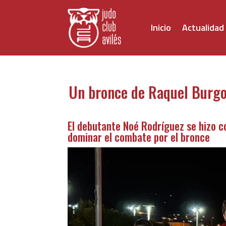
Inicio
Actualidad
Un bronce de Raquel Burgos
El debutante Noé Rodríguez se hizo c
dominar el combate por el bronce