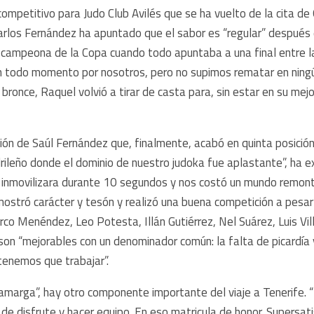
competitivo para Judo Club Avilés que se ha vuelto de la cita de
arlos Fernández ha apuntado que el sabor es “regular” después
a campeona de la Copa cuando todo apuntaba a una final entre la 
 todo momento por nosotros, pero no supimos rematar en ningú
 bronce, Raquel volvió a tirar de casta para, sin estar en su mej
ación de Saúl Fernández que, finalmente, acabó en quinta posici
rileño donde el dominio de nuestro judoka fue aplastante”, ha e
 le inmovilizara durante 10 segundos y nos costó un mundo remon
stró carácter y tesón y realizó una buena competición a pesar d
co Menéndez, Leo Potesta, Illán Gutiérrez, Nel Suárez, Luis Vil
) son “mejorables con un denominador común: la falta de picardí
tenemos que trabajar”.
amarga”, hay otro componente importante del viaje a Tenerife. “
de disfrute y hacer equipo. En eso matricula de honor. Supersati