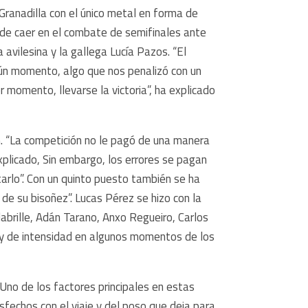
 Granadilla con el único metal en forma de
 de caer en el combate de semifinales ante
avilesina y la gallega Lucía Pazos. “El
n momento, algo que nos penalizó con un
or momento, llevarse la victoria”, ha explicado
ón. “La competición no le pagó de una manera
xplicado, Sin embargo, los errores se pagan
tarlo”. Con un quinto puesto también se ha
e su bisoñez”. Lucas Pérez se hizo con la
labrille, Adán Tarano, Anxo Regueiro, Carlos
a y de intensidad en algunos momentos de los
Uno de los factores principales en estas
sfechos con el viaje y del poso que deja para