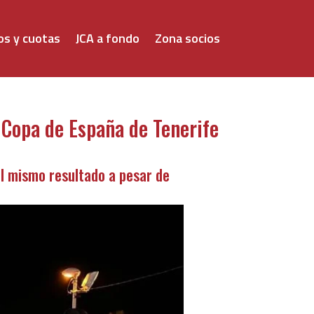
os y cuotas
JCA a fondo
Zona socios
 Copa de España de Tenerife
el mismo resultado a pesar de