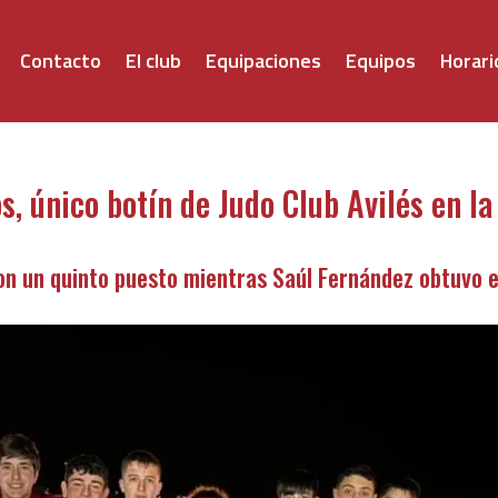
Contacto
El club
Equipaciones
Equipos
Horari
, único botín de Judo Club Avilés en la
on un quinto puesto mientras Saúl Fernández obtuvo 