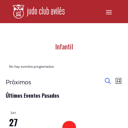
Infantil
No hay eventos programados.
Navegac
Nav
Próximos
Lista
de
de
Buscar
Selecciona
vist
búsqued
Últimos Eventos Pasados
de
la
y
Even
fecha.
vistas
Jun
de
27
Eventos