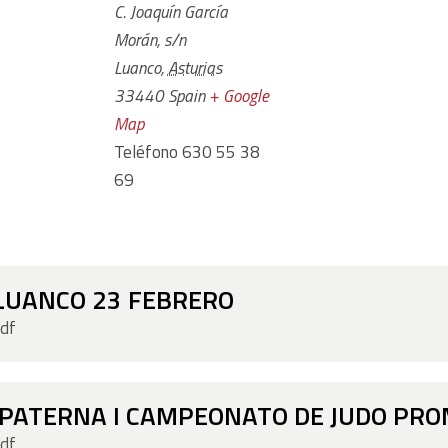
C. Joaquín García
Morán, s/n
Luanco
,
Asturias
33440
Spain
+ Google
Map
Teléfono
630 55 38
69
a LUANCO 23 FEBRERO
pdf
 PATERNA I CAMPEONATO DE JUDO PR
pdf