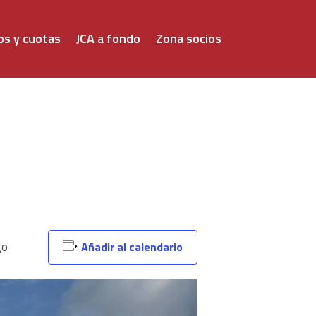
os y cuotas
JCA a fondo
Zona socios
go
Añadir al calendario