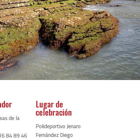
ador
Lugar de
celebración
sas de la
Polideportivo Jenaro
Fernández Diego
16 84 89 46