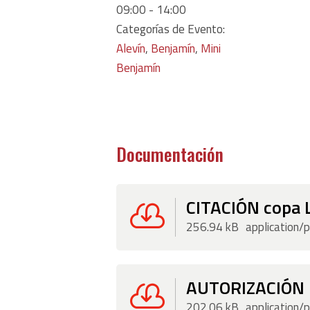
09:00 - 14:00
Categorías de Evento:
Alevín
,
Benjamín
,
Mini
Benjamín
Documentación
CITACIÓN cop

256.94 kB
application/
AUTORIZACIÓN

202.06 kB
application/