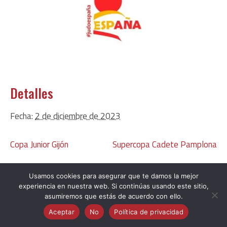
Detalles
Fecha:
2 de diciembre de 2023
Copa Junior Gijón
Supercopa Cadete Pamplona
Usamos cookies para asegurar que te damos la mejor
experiencia en nuestra web. Si continúas usando este sitio,
asumiremos que estás de acuerdo con ello.
Judo Club Avilés |
Consulta nuestra política de privacidad
Aceptar
No
Política de privacidad