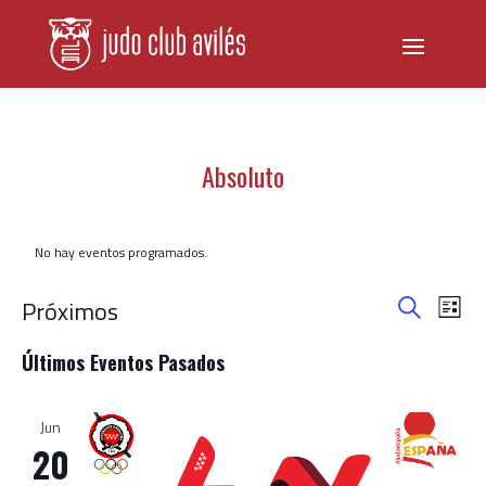
Absoluto
No hay eventos programados.
Navegac
Nav
Próximos
Lista
de
de
Buscar
Selecciona
vist
búsqued
Últimos Eventos Pasados
de
la
y
Even
fecha.
vistas
Jun
de
20
Eventos