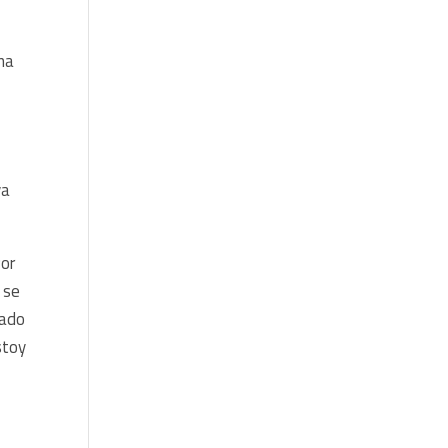
na
ya
Por
 se
nado
stoy