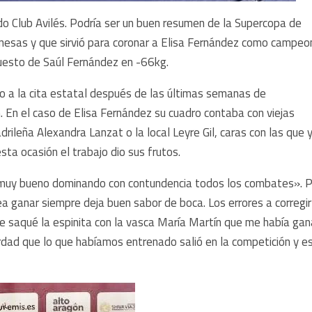
udo Club Avilés. Podría ser un buen resumen de la Supercopa de
nesas y que sirvió para coronar a Elisa Fernández como campeo
esto de Saúl Fernández en -66kg.
do a la cita estatal después de las últimas semanas de
. En el caso de Elisa Fernández su cuadro contaba con viejas
rileña Alexandra Lanzat o la local Leyre Gil, caras con las que 
ta ocasión el trabajo dio sus frutos.
do muy bueno dominando con contundencia todos los combates». 
ea ganar siempre deja buen sabor de boca. Los errores a corregir
e saqué la espinita con la vasca María Martín que me había ga
erdad que lo que habíamos entrenado salió en la competición y e