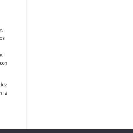
os
nos
no
 con
ndez
n la