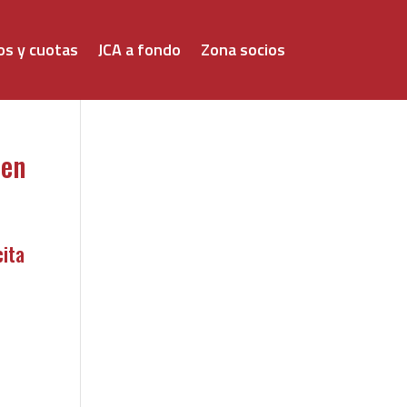
os y cuotas
JCA a fondo
Zona socios
 en
cita