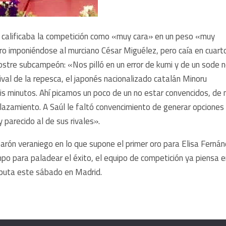
a calificaba la competición como «muy cara» en un peso «muy
ro imponiéndose al murciano César Miguélez, pero caía en cuart
postre subcampeón: «Nos pilló en un error de kumi y de un sode 
rival de la repesca, el japonés nacionalizado catalán Minoru
s minutos. Ahí picamos un poco de un no estar convencidos, de 
azamiento. A Saúl le faltó convencimiento de generar opciones
parecido al de sus rivales».
 parón veraniego en lo que supone el primer oro para Elisa Ferná
empo para paladear el éxito, el equipo de competición ya piensa e
sputa este sábado en Madrid.