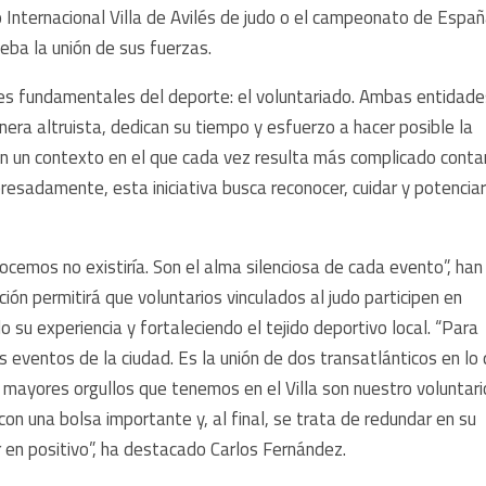
o Internacional Villa de Avilés de judo o el campeonato de Espa
eba la unión de sus fuerzas.
ares fundamentales del deporte: el voluntariado. Ambas entidad
era altruista, dedican su tiempo y esfuerzo a hacer posible la
 En un contexto en el que cada vez resulta más complicado conta
esadamente, esta iniciativa busca reconocer, cuidar y potencia
nocemos no existiría. Son el alma silenciosa de cada evento”, han
ión permitirá que voluntarios vinculados al judo participen en
 su experiencia y fortaleciendo el tejido deportivo local. “Para
 eventos de la ciudad. Es la unión de dos transatlánticos en lo
s mayores orgullos que tenemos en el Villa son nuestro voluntari
n una bolsa importante y, al final, se trata de redundar en su
 en positivo”, ha destacado Carlos Fernández.