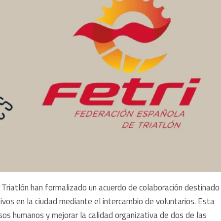
e Triatlón han formalizado un acuerdo de colaboración destinado
ivos en la ciudad mediante el intercambio de voluntarios. Esta
rsos humanos y mejorar la calidad organizativa de dos de las