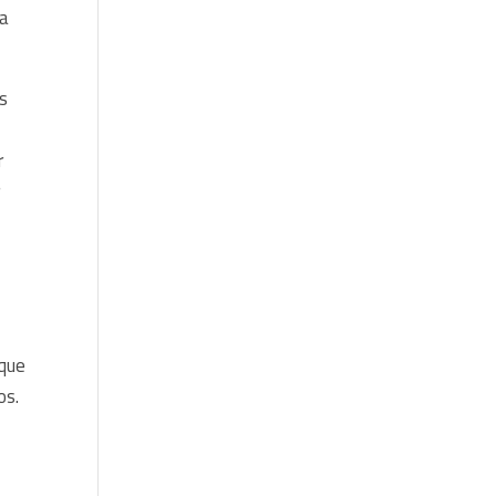
ña
es
r
r
 que
os.