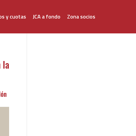
os y cuotas
JCA a fondo
Zona socios
 la
lón