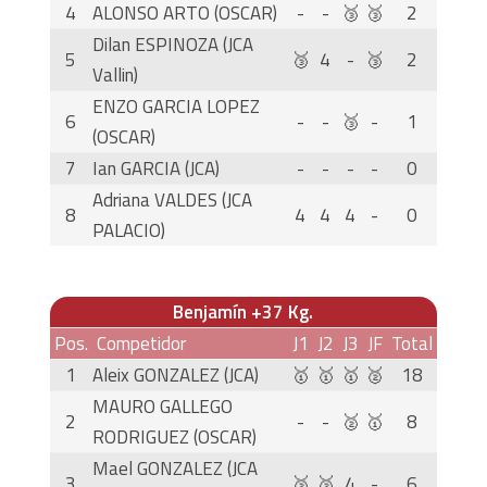
4
ALONSO ARTO (OSCAR)
-
-
🥉
🥉
2
Dilan ESPINOZA (JCA
5
🥉
4
-
🥉
2
Vallin)
ENZO GARCIA LOPEZ
6
-
-
🥉
-
1
(OSCAR)
7
Ian GARCIA (JCA)
-
-
-
-
0
Adriana VALDES (JCA
8
4
4
4
-
0
PALACIO)
Benjamín +37 Kg.
Pos.
Competidor
J1
J2
J3
JF
Total
1
Aleix GONZALEZ (JCA)
🥇
🥇
🥇
🥈
18
MAURO GALLEGO
2
-
-
🥈
🥇
8
RODRIGUEZ (OSCAR)
Mael GONZALEZ (JCA
3
🥈
🥈
4
-
6