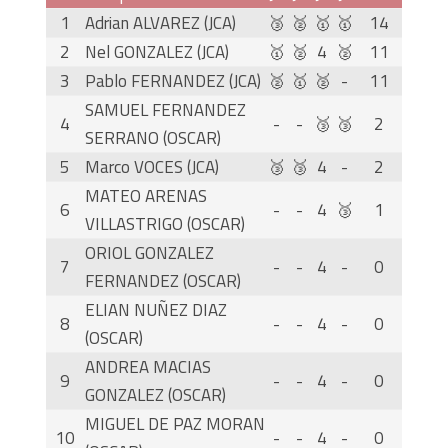
1
Adrian ALVAREZ (JCA)
🥉
🥈
🥇
🥇
14
2
Nel GONZALEZ (JCA)
🥇
🥈
4
🥈
11
3
Pablo FERNANDEZ (JCA)
🥈
🥇
🥈
-
11
SAMUEL FERNANDEZ
4
-
-
🥉
🥉
2
SERRANO (OSCAR)
5
Marco VOCES (JCA)
🥉
🥉
4
-
2
MATEO ARENAS
6
-
-
4
🥉
1
VILLASTRIGO (OSCAR)
ORIOL GONZALEZ
7
-
-
4
-
0
FERNANDEZ (OSCAR)
ELIAN NUÑEZ DIAZ
8
-
-
4
-
0
(OSCAR)
ANDREA MACIAS
9
-
-
4
-
0
GONZALEZ (OSCAR)
MIGUEL DE PAZ MORAN
10
-
-
4
-
0