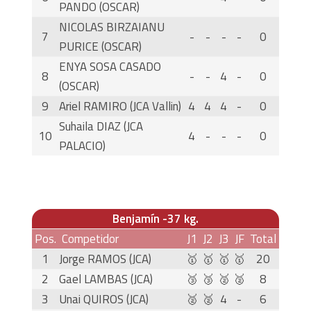
PANDO (OSCAR)
NICOLAS BIRZAIANU
7
-
-
-
-
0
PURICE (OSCAR)
ENYA SOSA CASADO
8
-
-
4
-
0
(OSCAR)
9
Ariel RAMIRO (JCA Vallin)
4
4
4
-
0
Suhaila DIAZ (JCA
10
4
-
-
-
0
PALACIO)
Benjamín -37 kg.
Pos.
Competidor
J1
J2
J3
JF
Total
1
Jorge RAMOS (JCA)
🥇
🥇
🥇
🥇
20
2
Gael LAMBAS (JCA)
🥉
🥉
🥈
🥈
8
3
Unai QUIROS (JCA)
🥈
🥈
4
-
6