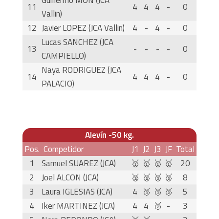
11
4
4
4
-
0
Vallin)
12
Javier LOPEZ (JCA Vallin)
4
-
4
-
0
Lucas SANCHEZ (JCA
13
-
-
-
-
0
CAMPIELLO)
Naya RODRIGUEZ (JCA
14
4
4
4
-
0
PALACIO)
Alevín -50 kg.
Pos.
Competidor
J1
J2
J3
JF
Total
1
Samuel SUAREZ (JCA)
🥇
🥇
🥇
🥇
20
2
Joel ALCON (JCA)
🥈
🥈
🥉
🥉
8
3
Laura IGLESIAS (JCA)
4
🥉
🥉
🥈
5
4
Iker MARTINEZ (JCA)
4
4
🥈
-
3