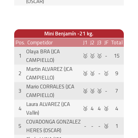
(OSCAR)
Mini Benjamín -21 kg.
Pos.
Competidor
J1
J2
J3
JF
Total
Olaya BRA (JCA
1
🥇
🥇
🥇
-
15
CAMPIELLO)
Martin ALVAREZ (JCA
2
🥉
🥈
-
🥇
9
CAMPIELLO)
Mario CORRALES (JCA
3
🥈
🥉
🥈
-
7
CAMPIELLO)
Laura ALVAREZ (JCA
4
🥉
4
4
🥈
4
Vallin)
COVADONGA GONZALEZ
5
-
-
-
🥉
1
HERES (OSCAR)