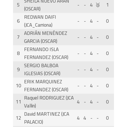
SHEILA NUEVO ARAN
5
-
-
4
🥉
1
(OSCAR)
REDWAN DAIFI
6
-
-
4
-
0
(JCA_Carriona)
ADRIÁN MENÉNDEZ
7
-
-
4
-
0
GARCIA (OSCAR)
FERNANDO ISLA
8
-
-
4
-
0
FERNANDEZ (OSCAR)
SERGIO BALBOA
9
-
-
4
-
0
IGLESIAS (OSCAR)
ERIK MARQUINEZ
10
-
-
4
-
0
FERNANDEZ (OSCAR)
Raquel RODRIGUEZ (JCA
11
4
-
4
-
0
Vallin)
David MARTINEZ (JCA
12
4
4
-
-
0
PALACIO)