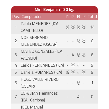
Mini Benjamín +30 kg.
Pos.
Competidor
J1
J2
J3
JF
Total
Pablo MENEDEZ (JCA
1
🥇
🥈
🥇
🥉
14
CAMPIELLO)
NOE SERRANO
2
-
-
🥉
🥇
6
MENENDEZ (OSCAR)
MATEO GONZALEZ (JCA
3
-
4
🥈
🥈
6
PALACIO)
4
Carlos FERNANDES (JCA)
-
🥇
4
-
5
5
Daniela PUMARES (JCA)
🥈
🥉
4
🥉
5
HUGO VALLE RIVERO
6
-
-
🥉
-
1
(OSCAR)
CORAIMA Hernandez
7
-
-
4
-
0
(JCA_Carriona)
JOEL Manuel