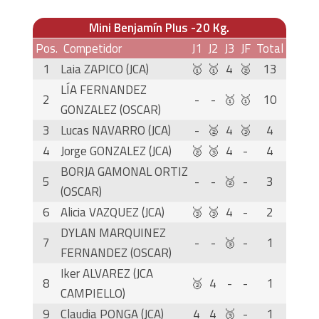
Mini Benjamín Plus -20 Kg.
Pos.
Competidor
J1
J2
J3
JF
Total
1
Laia ZAPICO (JCA)
🥇
🥇
4
🥈
13
LÍA FERNANDEZ
2
-
-
🥇
🥇
10
GONZALEZ (OSCAR)
3
Lucas NAVARRO (JCA)
-
🥈
4
🥉
4
4
Jorge GONZALEZ (JCA)
🥈
🥉
4
-
4
BORJA GAMONAL ORTIZ
5
-
-
🥈
-
3
(OSCAR)
6
Alicia VAZQUEZ (JCA)
🥉
🥉
4
-
2
DYLAN MARQUINEZ
7
-
-
🥉
-
1
FERNANDEZ (OSCAR)
Iker ALVAREZ (JCA
8
🥉
4
-
-
1
CAMPIELLO)
9
Claudia PONGA (JCA)
4
4
🥉
-
1