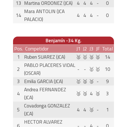
13
Martina ORDONEZ (JCA)
4
4
4
-
0
Mara ANTOLIN (JCA
14
4
4
4
-
0
PALACIO)
Benjamín -34 Kg.
Pos.
Competidor
J1
J2
J3
JF
Total
1
Ruben SUAREZ (JCA)
🥈
🥇
🥈
🥈
14
PABLO PLACERES VIDAL
2
-
-
🥇
🥇
10
(OSCAR)
3
Emilia GARCIA (JCA)
🥇
🥈
🥉
-
9
Andrea FERNANDEZ
4
🥉
🥉
4
🥉
3
(JCA)
Covadonga GONZALEZ
5
4
4
🥉
-
1
(JCA)
HECTOR ALVAREZ
6
-
-
4
-
0