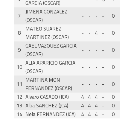
GARCIA (OSCAR)
JIMENA GONZALEZ
7
-
-
-
-
0
(OSCAR)
MATEO SUAREZ
8
-
-
4
-
0
MARTINEZ (OSCAR)
GAEL VAZQUEZ GARCIA
9
-
-
-
-
0
(OSCAR)
ALIA APARICIO GARCIA
10
-
-
-
-
0
(OSCAR)
MARTINA MON
11
-
-
-
-
0
FERNANDEZ (OSCAR)
12
Alvaro CASADO (JCA)
4
4
4
-
0
13
Alba SANCHEZ (JCA)
4
4
4
-
0
14
Nela FERNANDEZ (JCA)
4
4
4
-
0