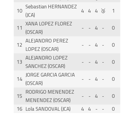
Sebastian HERNANDEZ
10
4
4
4
🥉
1
(JCA)
XANA LOPEZ FLOREZ
11
-
-
4
-
0
(OSCAR)
ALEJANDRO PEREZ
12
-
-
4
-
0
LOPEZ (OSCAR)
ALEJANDRO LOPEZ
13
-
-
4
-
0
SANCHEZ (OSCAR)
JORGE GARCIA GARCIA
14
-
-
4
-
0
(OSCAR)
RODRIGO MENENDEZ
15
-
-
4
-
0
MENENDEZ (OSCAR)
16
Lola SANDOVAL (JCA)
4
4
-
-
0