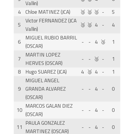
Vallin)
4
Chloe MATINEZ (JCA)
🥉
🥈
🥉
-
5
Victor FERNANDEZ (JCA
5
🥉
🥈
4
-
4
Vallin)
MIGUEL RUBIO BARRIL
6
-
-
4
🥉
1
(OSCAR)
MARTIN LOPEZ
7
-
-
🥉
-
1
HERVES (OSCAR)
8
Hugo SUAREZ (JCA)
4
🥉
4
-
1
MIGUEL ANGEL
9
GRANDA ALVAREZ
-
-
4
-
0
(OSCAR)
MARCOS GALAN DIEZ
10
-
-
4
-
0
(OSCAR)
PAULA GONZALEZ
11
-
-
4
-
0
MARTINEZ (OSCAR)