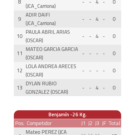
8
-
-
4
-
0
(JCA_Carriona)
ADIR DAIFI
9
-
-
4
-
0
(JCA_Carriona)
PAULA ABRIL ARIAS
10
-
-
4
-
0
(OSCAR)
MATEO GARCIA GARCIA
11
-
-
-
-
0
(OSCAR)
LOLA ANDREA ARECES
12
-
-
-
-
0
(OSCAR)
DYLAN RUBIO
13
-
-
4
-
0
GONZALEZ (OSCAR)
Benjamín -26 Kg.
Pos.
Competidor
J1
J2
J3
JF
Total
Mateo PEREZ (JCA