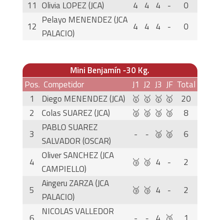
11
Olivia LOPEZ (JCA)
4
4
4
-
0
Pelayo MENENDEZ (JCA
12
4
4
4
-
0
PALACIO)
Mini Benjamín -30 Kg.
Pos.
Competidor
J1
J2
J3
JF
Total
1
Diego MENENDEZ (JCA)
🥇
🥇
🥇
🥇
20
2
Colas SUAREZ (JCA)
🥈
🥈
🥉
🥉
8
PABLO SUAREZ
3
-
-
🥈
🥈
6
SALVADOR (OSCAR)
Oliver SANCHEZ (JCA
4
🥉
🥉
4
-
2
CAMPIELLO)
Aingeru ZARZA (JCA
5
🥉
🥉
4
-
2
PALACIO)
NICOLAS VALLEDOR
6
-
-
4
🥉
1