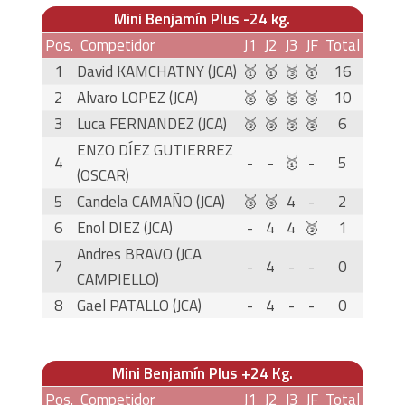
Mini Benjamín Plus -24 kg.
Pos.
Competidor
J1
J2
J3
JF
Total
1
David KAMCHATNY (JCA)
🥇
🥇
🥉
🥇
16
2
Alvaro LOPEZ (JCA)
🥈
🥈
🥈
🥉
10
3
Luca FERNANDEZ (JCA)
🥉
🥉
🥉
🥈
6
ENZO DÍEZ GUTIERREZ
4
-
-
🥇
-
5
(OSCAR)
5
Candela CAMAÑO (JCA)
🥉
🥉
4
-
2
6
Enol DIEZ (JCA)
-
4
4
🥉
1
Andres BRAVO (JCA
7
-
4
-
-
0
CAMPIELLO)
8
Gael PATALLO (JCA)
-
4
-
-
0
Mini Benjamín Plus +24 Kg.
Pos.
Competidor
J1
J2
J3
JF
Total