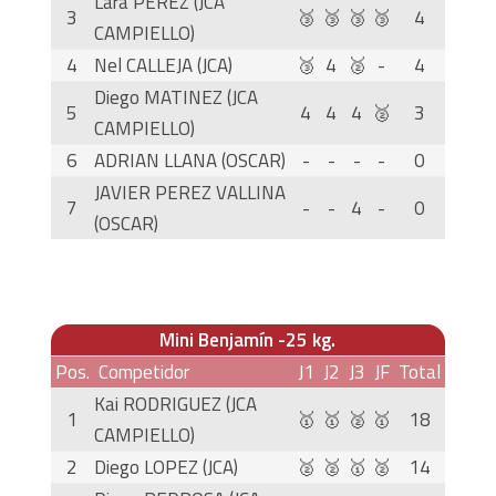
Lara PEREZ (JCA
3
🥉
🥉
🥉
🥉
4
CAMPIELLO)
4
Nel CALLEJA (JCA)
🥉
4
🥈
-
4
Diego MATINEZ (JCA
5
4
4
4
🥈
3
CAMPIELLO)
6
ADRIAN LLANA (OSCAR)
-
-
-
-
0
JAVIER PEREZ VALLINA
7
-
-
4
-
0
(OSCAR)
Mini Benjamín -25 kg.
Pos.
Competidor
J1
J2
J3
JF
Total
Kai RODRIGUEZ (JCA
1
🥇
🥇
🥈
🥇
18
CAMPIELLO)
2
Diego LOPEZ (JCA)
🥈
🥈
🥇
🥈
14