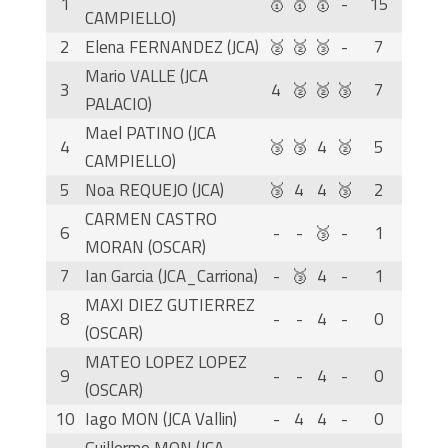
1
🥇
🥇
🥇
-
15
CAMPIELLO)
2
Elena FERNANDEZ (JCA)
🥈
🥈
🥉
-
7
Mario VALLE (JCA
3
4
🥈
🥈
🥉
7
PALACIO)
Mael PATINO (JCA
4
🥉
🥉
4
🥈
5
CAMPIELLO)
5
Noa REQUEJO (JCA)
🥉
4
4
🥉
2
CARMEN CASTRO
6
-
-
🥉
-
1
MORAN (OSCAR)
7
Ian Garcia (JCA_Carriona)
-
🥉
4
-
1
MAXI DIEZ GUTIERREZ
8
-
-
4
-
0
(OSCAR)
MATEO LOPEZ LOPEZ
9
-
-
4
-
0
(OSCAR)
10
Iago MON (JCA Vallin)
-
4
4
-
0
Guillermo MON (JCA