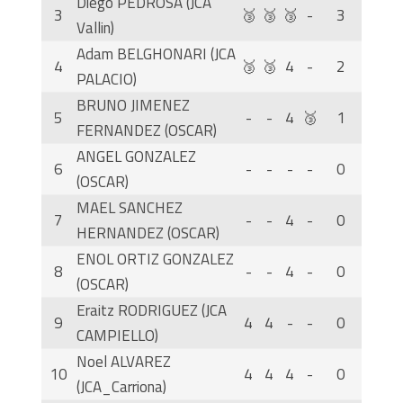
Diego PEDROSA (JCA
3
🥉
🥉
🥉
-
3
Vallin)
Adam BELGHONARI (JCA
4
🥉
🥉
4
-
2
PALACIO)
BRUNO JIMENEZ
5
-
-
4
🥉
1
FERNANDEZ (OSCAR)
ANGEL GONZALEZ
6
-
-
-
-
0
(OSCAR)
MAEL SANCHEZ
7
-
-
4
-
0
HERNANDEZ (OSCAR)
ENOL ORTIZ GONZALEZ
8
-
-
4
-
0
(OSCAR)
Eraitz RODRIGUEZ (JCA
9
4
4
-
-
0
CAMPIELLO)
Noel ALVAREZ
10
4
4
4
-
0
(JCA_Carriona)