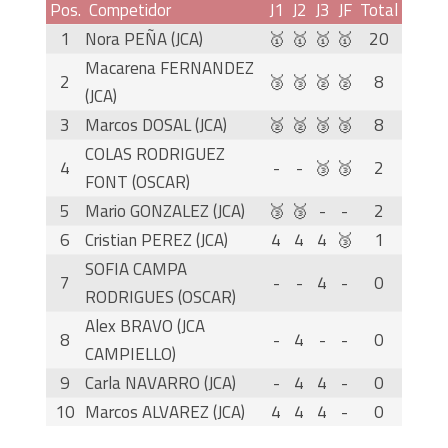
Pos.
Competidor
J1
J2
J3
JF
Total
1
Nora PEÑA (JCA)
🥇
🥇
🥇
🥇
20
Macarena FERNANDEZ
2
🥉
🥉
🥈
🥈
8
(JCA)
3
Marcos DOSAL (JCA)
🥈
🥈
🥉
🥉
8
COLAS RODRIGUEZ
4
-
-
🥉
🥉
2
FONT (OSCAR)
5
Mario GONZALEZ (JCA)
🥉
🥉
-
-
2
6
Cristian PEREZ (JCA)
4
4
4
🥉
1
SOFIA CAMPA
7
-
-
4
-
0
RODRIGUES (OSCAR)
Alex BRAVO (JCA
8
-
4
-
-
0
CAMPIELLO)
9
Carla NAVARRO (JCA)
-
4
4
-
0
10
Marcos ALVAREZ (JCA)
4
4
4
-
0