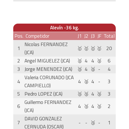
Alevín -36 kg.
Pos.
Competidor
J1
J2
J3
JF
Total
Nicolas FERNANDEZ
1
🥇
🥇
🥇
🥇
20
(JCA)
2
Angel MIGUELEZ (JCA)
🥈
4
4
🥈
6
3
Jorge MENENDEZ (JCA)
🥉
4
🥈
-
4
Valeria CORUNADO (JCA
4
4
🥈
4
-
3
CAMPIELLO)
5
Pedro LOPEZ (JCA)
🥉
🥉
4
🥉
3
Guillermo FERNANDEZ
6
4
🥉
4
🥉
2
(JCA)
DAVID GONZALEZ
7
-
-
🥉
-
1
CERNUDA (OSCAR)