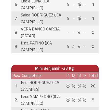
Chole LUNA (JCA
6
4
-
🥉
-
1
CAMPIELLO)
Saioa RODRIGUEZ (JCA
7
4
-
🥉
-
1
CAMPIELLO)
VERA BANGO GARCIA
8
-
-
4
-
0
(OSCAR)
Luca PATINO (JCA
9
4
4
4
-
0
CAMPIELLO)
Mini Benjamín -23 Kg.
Pos.
Competidor
J1
J2
J3
JF
Total
Enol RODRIGUEZ (JCA
1
🥇
🥇
🥇
🥇
20
CANAPES)
Leon SAMPEDRO (JCA
2
🥈
🥈
🥉
🥉
8
CAMPIELLO)