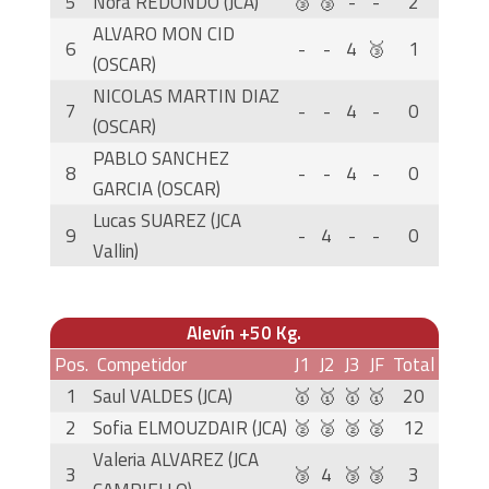
5
Nora REDONDO (JCA)
🥉
🥉
-
-
2
ALVARO MON CID
6
-
-
4
🥉
1
(OSCAR)
NICOLAS MARTIN DIAZ
7
-
-
4
-
0
(OSCAR)
PABLO SANCHEZ
8
-
-
4
-
0
GARCIA (OSCAR)
Lucas SUAREZ (JCA
9
-
4
-
-
0
Vallin)
Alevín +50 Kg.
Pos.
Competidor
J1
J2
J3
JF
Total
1
Saul VALDES (JCA)
🥇
🥇
🥇
🥇
20
2
Sofia ELMOUZDAIR (JCA)
🥈
🥈
🥈
🥈
12
Valeria ALVAREZ (JCA
3
🥉
4
🥉
🥉
3