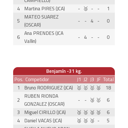
CAMPIELLO)
4
Martina PIRES (JCA)
-
🥉
-
-
1
MATEO SUAREZ
5
-
-
4
-
0
(OSCAR)
Ana PRENDES (JCA
6
-
4
-
-
0
Vallin)
Benjamín -31 kg.
Pos.
Competidor
J1
J2
J3
JF
Total
1
Bruno RODRIGUEZ (JCA)
🥇
🥇
🥇
🥈
18
RUBEN RIONDA
2
-
-
🥉
🥇
6
GONZALEZ (OSCAR)
3
Miguel CIRILLO (JCA)
🥉
🥉
🥈
🥉
6
4
Daniel VACAS (JCA)
🥈
🥉
🥉
-
5