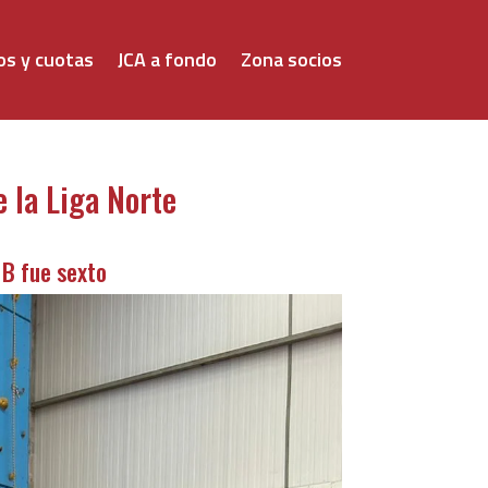
os y cuotas
JCA a fondo
Zona socios
e la Liga Norte
 B fue sexto