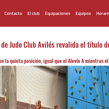
Contacto
El club
Equipaciones
Equipos
Horari
de Judo Club Avilés revalida el título d
n la quinta posición, igual que el Alevín A mientras el